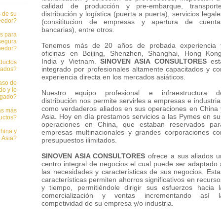
calidad de producción y pre-embarque, transporte
distribución y logística (puerta a puerta), servicios legale
 de su
eedor?
(consititucion de empresas y apertura de cuenta
bancarias), entre otros.
as para
 segura
Tenemos más de 20 años de probada experiencia 
eedor?
oficinas en Beijing, Shenzhen, Shanghai, Hong Kong
India y Vietnam.
SINOVEN ASIA CONSULTORES
est
ductos
integrado por profesionales altamente capacitados y co
gados?
experiencia directa en los mercados asiáticos.
aso de
do y lo
Nuestro equipo profesional e infraestructura d
egado?
distribución nos permite servirles a empresas e industria
como verdaderos aliados en sus operaciones en China 
as más
Asia. Hoy en día prestamos servicios a las Pymes en su
uctos?
operaciones en China, que estaban reservados par
China y
empresas multinacionales y grandes corporaciones co
Asia?
presupuestos ilimitados.
SINOVEN ASIA CONSULTORES
ofrece a sus aliados u
centro integral de negocios el cual puede ser adaptado 
las necesidades y características de sus negocios. Esta
características permiten ahorros significativos en recurso
y tiempo, permitiéndole dirigir sus esfuerzos hacia l
comercialización y ventas incrementando así l
competividad de su empresa y/o industria.