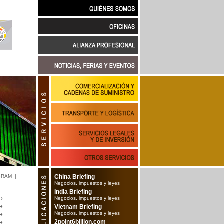
GRAM
|
China Briefing
Negocios, impuestos y leyes
India Briefing
o
Negocios, impuestos y leyes
e
Vietnam Briefing
e
Negocios, impuestos y leyes
e
2point6billion.com