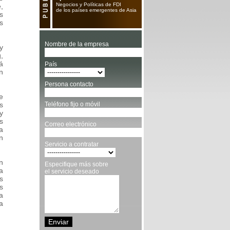
Negocios y Políticas de FDI
,
de los países emergentes de Asia
s
s
y
,
á
n
e
s
y
s
a
n
n
a
s
s
a
a